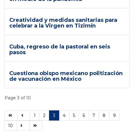
Creatividad y medidas sanitarias para
celebrar a la Virgen en Tizimín
Cuba, regreso de la pastoral en seis
pasos
Cuestiona obispo mexicano politización
de vacunación en México
Page 3 of 10
1
2
3
4
5
6
7
8
9
10