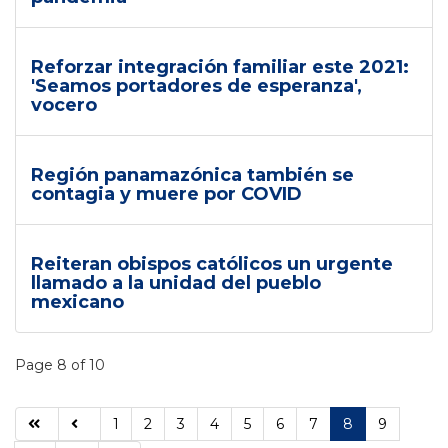
Reforzar integración familiar este 2021:
'Seamos portadores de esperanza',
vocero
Región panamazónica también se
contagia y muere por COVID
Reiteran obispos católicos un urgente
llamado a la unidad del pueblo
mexicano
Page 8 of 10
1
2
3
4
5
6
7
8
9