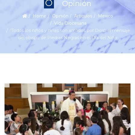
O
Opinión
Home
Opinión
Articulos
Mexico
Vida Diocesana
'Todos los niños y niñas son amados por Dios': el mensaje
del obispo de Piedras Negras en el Día del Niño