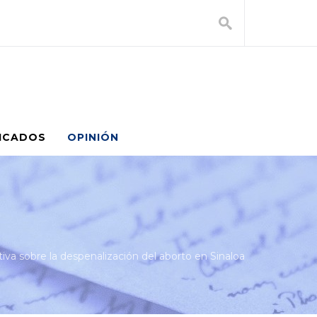
ICADOS
OPINIÓN
iva sobre la despenalización del aborto en Sinaloa