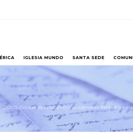
MÉRICA
IGLESIA MUNDO
SANTA SEDE
COMUN
220302-Diócesis de Culiacán-Pronunciamiento frente a la iniciat