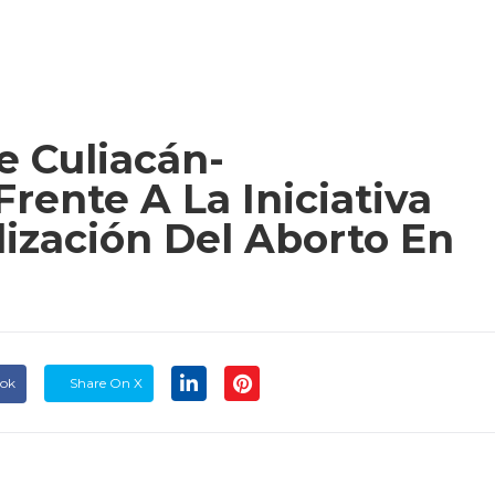
e Culiacán-
rente A La Iniciativa
ización Del Aborto En
ook
Share On X