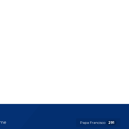
me
Papa Francisco
291