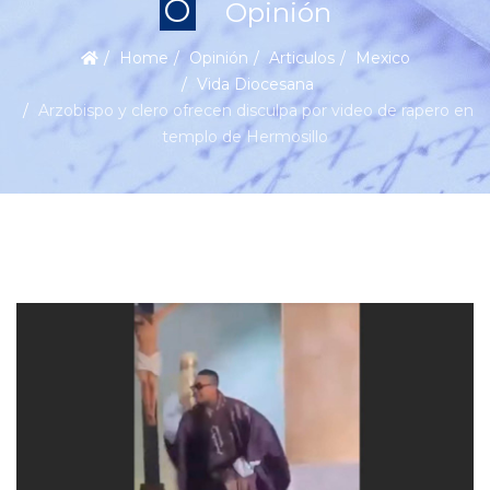
O
Opinión
Home
Opinión
Articulos
Mexico
Vida Diocesana
Arzobispo y clero ofrecen disculpa por video de rapero en
templo de Hermosillo