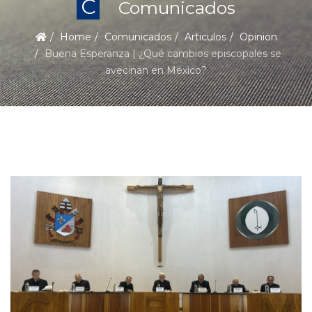
C
Comunicados
Home
Comunicados
Articulos
Opinion
Buena Esperanza | ¿Qué cambios episcopales se
avecinan en México?