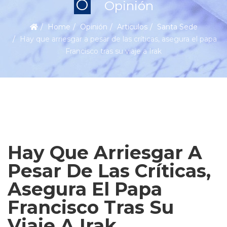
O
Opinión
Home
Opinión
Articulos
Santa Sede
Hay que arriesgar a pesar de las críticas, asegura el papa
Francisco tras su viaje a Irak
Hay Que Arriesgar A
Pesar De Las Críticas,
Asegura El Papa
Francisco Tras Su
Viaje A Irak