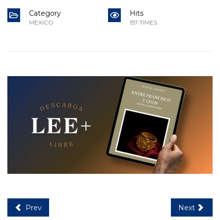
Category
Hits
MEXICO
157 TIMES
Prev
Next