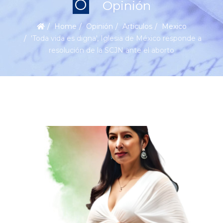
O
Opinión
Home
Opinión
Articulos
Mexico
'Toda vida es digna', Iglesia de México responde a
resolución de la SCJN ante el aborto