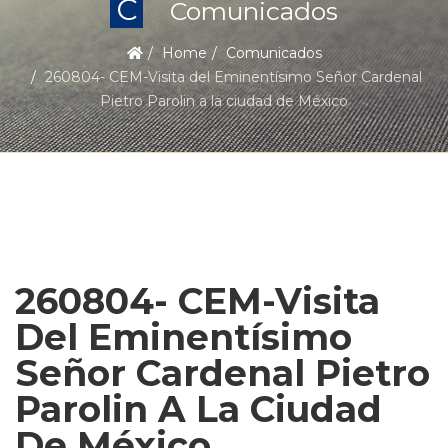
C
Comunicados
Home
Comunicados
260804- CEM-Visita del Eminentísimo Señor Cardenal
Pietro Parolin a la ciudad de México
260804- CEM-Visita
Del Eminentísimo
Señor Cardenal Pietro
Parolin A La Ciudad
De México