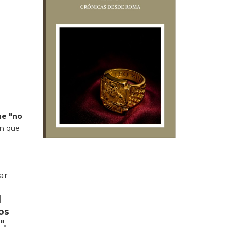
a
ue "no
en que
ar
l
os
".