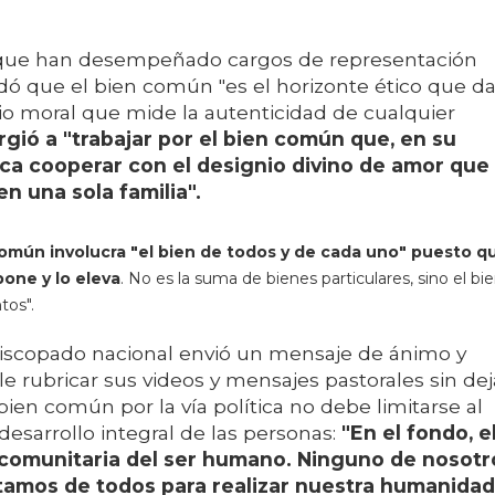
ico que han desempeñado cargos de representación
ordó que el bien común "es el horizonte ético que d
erio moral que mide la autenticidad de cualquier
rgió a "trabajar por el bien común que, en su
ica cooperar con el designio divino de amor que
n una sola familia".
omún involucra "el bien de todos y de cada uno" puesto q
pone y lo eleva
. No es la suma de bienes particulares, sino el bi
tos".
piscopado nacional envió un mensaje de ánimo y
 rubricar sus videos y mensajes pastorales sin dej
en común por la vía política no debe limitarse al
desarrollo integral de las personas:
"En el fondo, e
comunitaria del ser humano. Ninguno de nosotr
tamos de todos para realizar nuestra humanidad