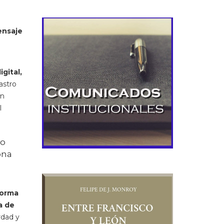
ensaje
gital,
Castro
ón
l
mo
ona
forma
a de
rdad y