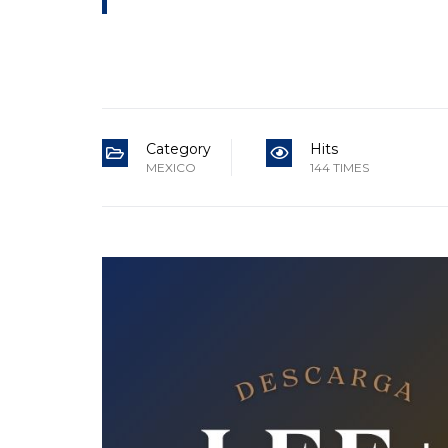
Category
Hits
MEXICO
144 TIMES