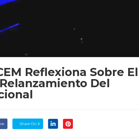
CEM Reflexiona Sobre El
 Relanzamiento Del
cional
ook
Share On X