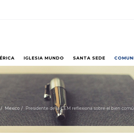
MÉRICA
IGLESIA MUNDO
SANTA SEDE
COMUN
Mexico
Presidente de la CEM reflexiona sobre el bien comú