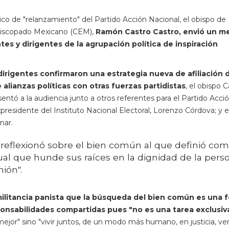
tico de "relanzamiento" del Partido Acción Nacional, el obispo de
Episcopado Mexicano (CEM),
Ramón Castro Castro, envió un m
tes y dirigentes de la agrupación política de inspiración
dirigentes confirmaron una estrategia nueva de afiliación di
alianzas políticas con otras fuerzas partidistas
, el obispo 
entó a la audiencia junto a otros referentes para el Partido Acci
presidente del Instituto Nacional Electoral, Lorenzo Córdova; y e
nar.
o reflexionó sobre el bien común al que definió co
itual que hunde sus raíces en la dignidad de la pers
ión".
 militancia panista que la búsqueda del bien común es una 
ponsabilidades compartidas pues "no es una tarea exclusiv
mejor" sino "vivir juntos, de un modo más humano, en justicia, ve