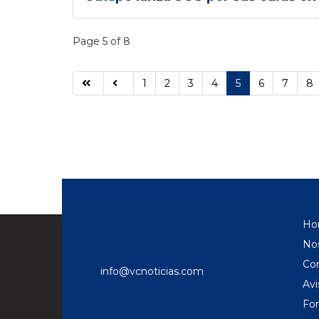
Page 5 of 8
1
2
3
4
5
6
7
8
Ho
No
Co
info@vcnoticias.com
Avi
Fo