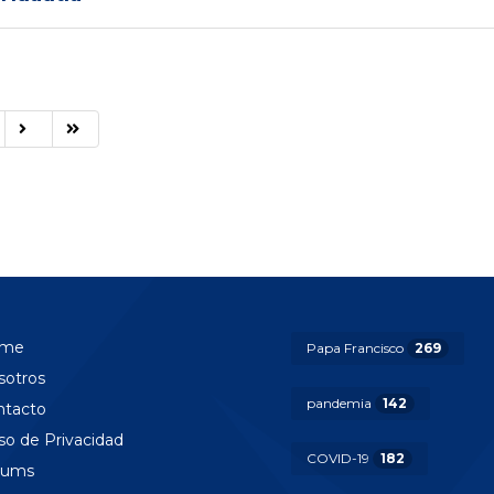
me
Papa Francisco
269
sotros
pandemia
142
ntacto
so de Privacidad
COVID-19
182
rums