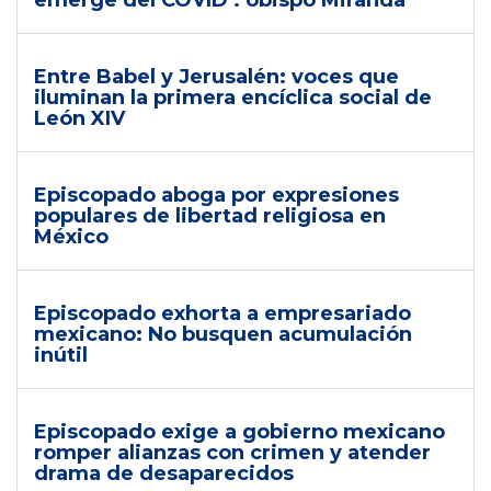
emerge del COVID’: obispo Miranda
Entre Babel y Jerusalén: voces que
iluminan la primera encíclica social de
León XIV
Episcopado aboga por expresiones
populares de libertad religiosa en
México
Episcopado exhorta a empresariado
mexicano: No busquen acumulación
inútil
Episcopado exige a gobierno mexicano
romper alianzas con crimen y atender
drama de desaparecidos