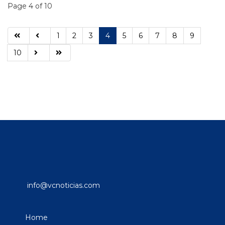
Page 4 of 10
1
2
3
4
5
6
7
8
9
10
info@vcnoticias.com
Home